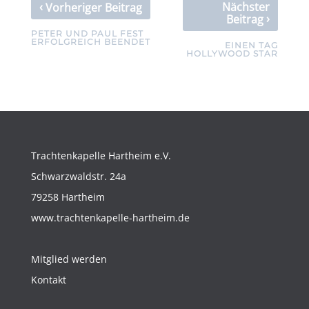
‹
Nächster
Vorheriger Beitrag
›
Beitrag
PETER UND PAUL FEST
ERFOLGREICH BEENDET
EINEN TAG
HOLLYWOOD STAR
Trachtenkapelle Hartheim e.V.
Schwarzwaldstr. 24a
79258 Hartheim
www.trachtenkapelle-hartheim.de
Mitglied werden
Kontakt